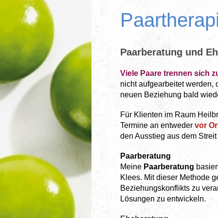
Paarther
Paarberatung und E
Viele Paare trennen sich z
nicht aufgearbeitet werden,
neuen Beziehung bald wiede
Für Klienten im Raum Heilb
Termine
an entweder
vor Or
den
Ausstieg aus dem Streit
Paarberatung
Meine
Paarberatung
basier
Klees. Mit dieser Methode g
Beziehungskonflikts
zu vera
Lösungen zu entwickeln.