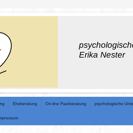
psychologisch
Erika Nester
ung
Eheberatung
On-line Paarberatung
psychologische Unte
mpressum